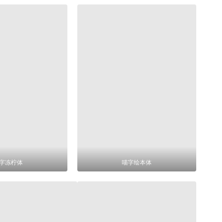
字冻柠体
喵字绘本体