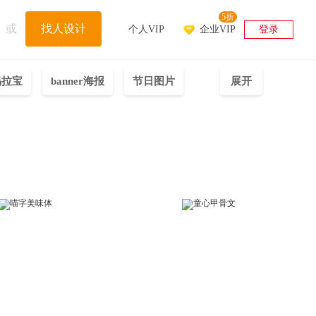
5折
或
找人设计
个人VIP
企业VIP
登录
易拉宝
banner海报
节日图片
展开