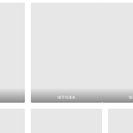
喵字动漫体
喵