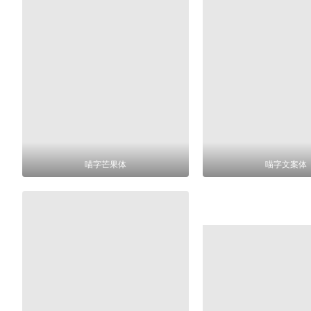
喵字芒果体
喵字文案体