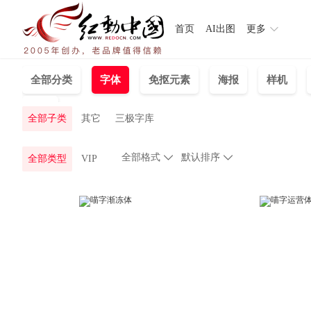
首页
AI出图
更多
全部分类
字体
免抠元素
海报
样机
PPT
全部子类
其它
三极字库
全部格式

默认排序

全部类型
VIP