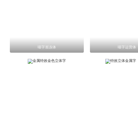
喵字渐冻体
喵字运营体