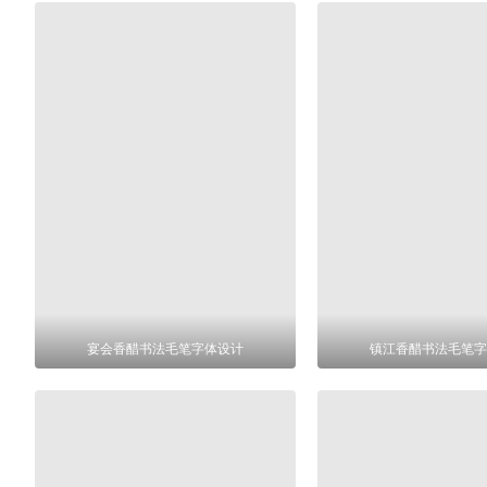
宴会香醋书法毛笔字体设计
镇江香醋书法毛笔字