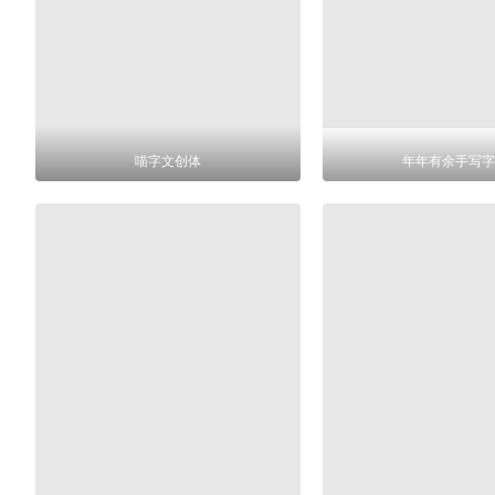
喵字文创体
年年有余手写字