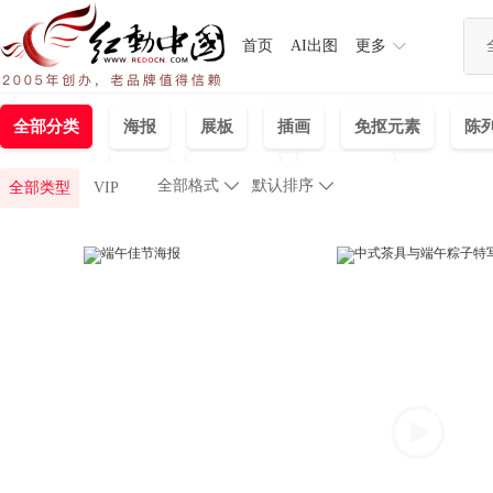
首页
AI出图
更多
全部分类
海报
展板
插画
免抠元素
陈
背景图片
视频
手机海报
单页/折页
全部格式

默认排序

全部类型
VIP