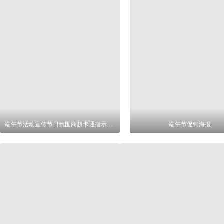
端午节活动宣传节日氛围商超卡通指示牌设计
端午节促销海报