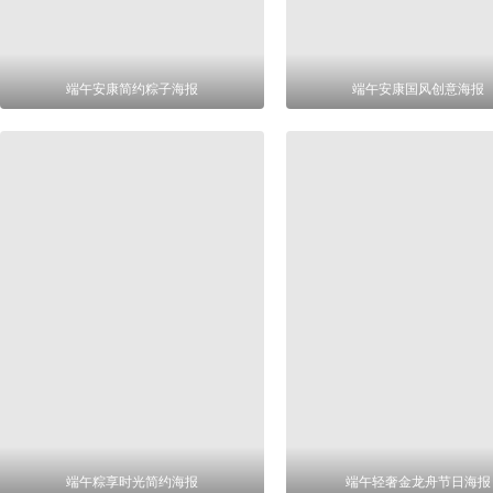
端午安康简约粽子海报
端午安康国风创意海报
端午粽享时光简约海报
端午轻奢金龙舟节日海报