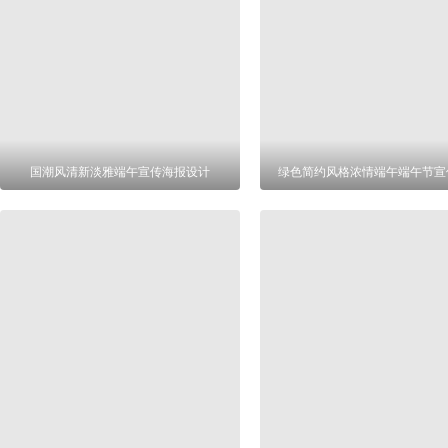
国潮风清新淡雅端午宣传海报设计
绿色简约风格浓情端午端午节宣