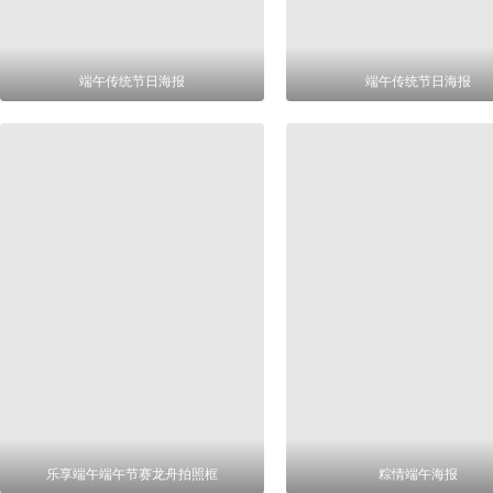
端午传统节日海报
端午传统节日海报
乐享端午端午节赛龙舟拍照框
粽情端午海报