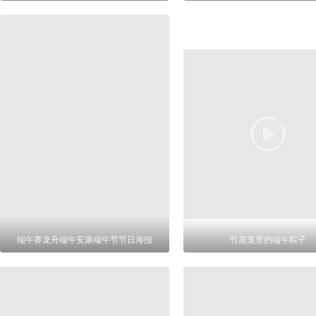
端午赛龙舟端午安康端午节节日海报
竹蒸笼里的端午粽子