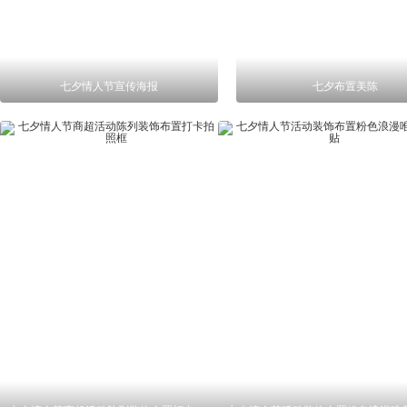
七夕情人节宣传海报
七夕布置美陈