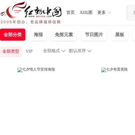
首页
AI出图
更多
全部分类
海报
免抠元素
节日图片
展板
手机海报
PC首页
字体
全部格式

默认排序

全部类型
VIP