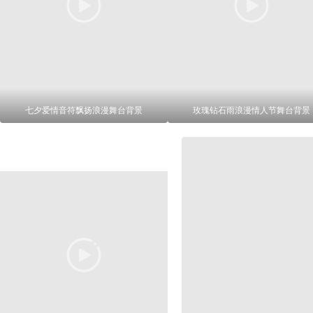
七夕爱情音符飘扬浪漫舞台背景
玫瑰钻石雨浪漫情人节舞台背景