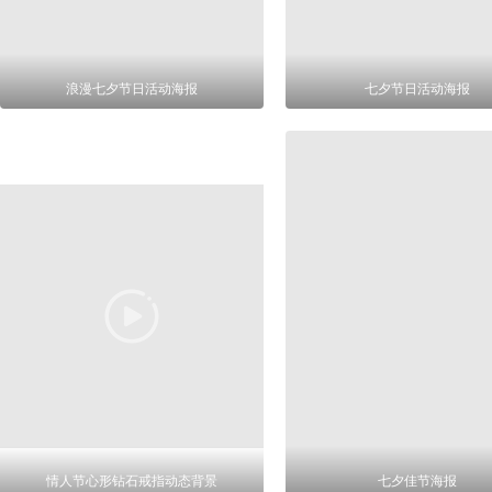
浪漫七夕节日活动海报
七夕节日活动海报
情人节心形钻石戒指动态背景
七夕佳节海报