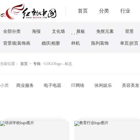
首页
分类
行业
全部分类
海报
文化墙
展板
免抠元素
背景
. . .
背景墙|装饰画
婚庆|相册
样机
陈列装饰
单页|折页
当前位置：
首页
>
专辑
>
LOGOlogo - 标志
小类
商业服务
电子电器
IT网络
休闲娱乐
美容美发