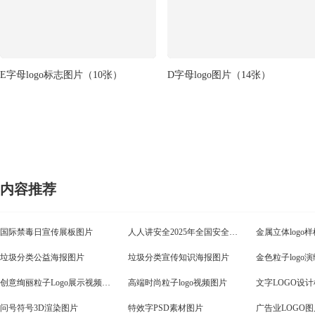
E字母logo标志图片
（10张）
D字母logo图片
（14张）
内容推荐
国际禁毒日宣传展板图片
人人讲安全2025年全国安全生产月展板图片
金属立体logo
垃圾分类公益海报图片
垃圾分类宣传知识海报图片
金色粒子logo
创意绚丽粒子Logo展示视频图片
高端时尚粒子logo视频图片
文字LOGO设
问号符号3D渲染图片
特效字PSD素材图片
广告业LOGO图