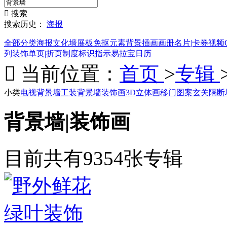

搜索
搜索历史：
海报
全部分类
海报
文化墙
展板
免抠元素
背景
插画
画册
名片|卡券
视频
列装饰
单页|折页
制度
标识指示
易拉宝
日历

当前位置：
首页
>
专辑
小类
电视背景墙
工装背景墙
装饰画
3D立体画
移门图案
玄关隔断
背景墙|装饰画
目前共有9354张专辑