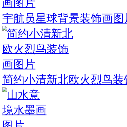
宇航员星球背景装饰画图
简约小清新北欧火烈鸟装