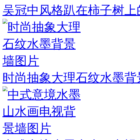
吴冠中风格趴在柿子树上
时尚抽象大理石纹水墨背