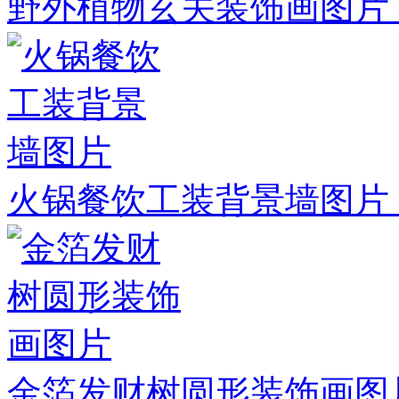
野外植物玄关装饰画图片
火锅餐饮工装背景墙图片
金箔发财树圆形装饰画图